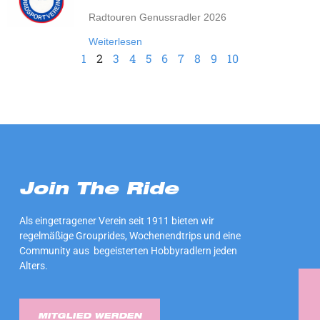
Radtouren Genussradler 2026
Weiterlesen
1
2
3
4
5
6
7
8
9
10
Join The Ride
Als eingetragener Verein seit 1911 bieten wir
regelmäßige Grouprides, Wochenendtrips und eine
Community aus begeisterten Hobbyradlern jeden
Alters.
MITGLIED WERDEN