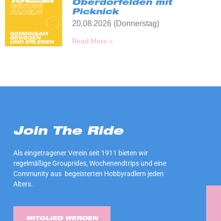
Oberdorfelden mit
Picknick
20.08.2026 (Donnerstag)
Read More »
Join The Ride
Als eingetragener Verein seit 1911 bieten wir
regelmäßige Grouprides, Wochenendtrips und eine
Community aus begeisterten Hobbyradlern jeden
Alters.
MITGLIED WERDEN