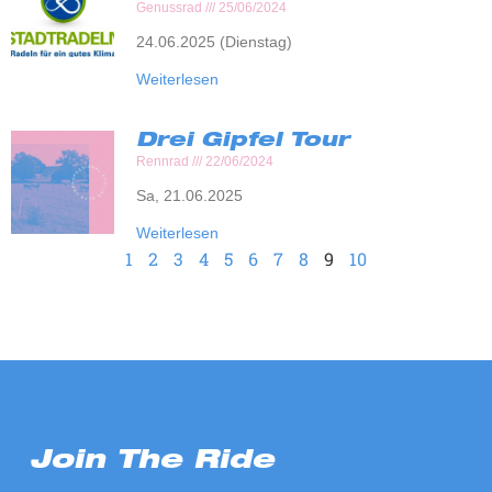
Genussrad
25/06/2024
24.06.2025 (Dienstag)
Weiterlesen
Drei Gipfel Tour
Rennrad
22/06/2024
Sa, 21.06.2025
Weiterlesen
1
2
3
4
5
6
7
8
9
10
Join The Ride