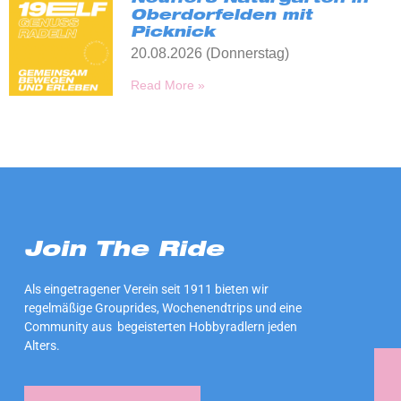
Neuffers Naturgarten in
Oberdorfelden mit
Picknick
20.08.2026 (Donnerstag)
Read More »
Join The Ride
Als eingetragener Verein seit 1911 bieten wir
regelmäßige Grouprides, Wochenendtrips und eine
Community aus begeisterten Hobbyradlern jeden
Alters.