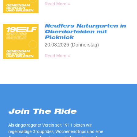
Read More »
Neuffers Naturgarten in
Oberdorfelden mit
Picknick
20.08.2026 (Donnerstag)
Read More »
Join The Ride
Als eingetragener Verein seit 1911 bieten wir
regelmäßige Grouprides, Wochenendtrips und eine