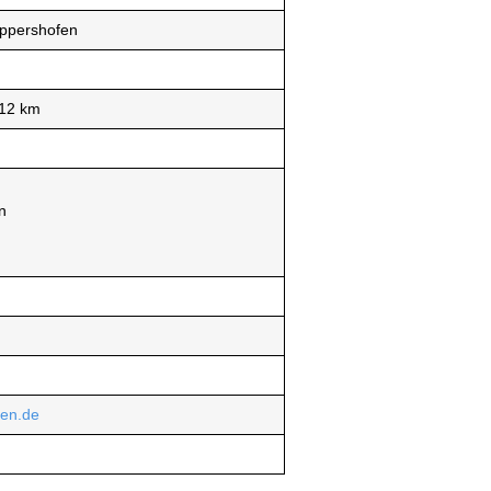
Oppershofen
112 km
n
fen.de