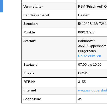
Veranstalter
RSV “Frisch Auf” 
Landesverband
Hessen
Strecken
5/ 12/ 25/ 42/ 72/ 
Punkte
0/0/1/1/2/3
Startort
Bahnhofstr.
35519 Oppershofe
Bürgerhaus
Route erstellen
Startzeit
07:00 bis 10:00
Zusatz
GPS/S
RTF-Nr.
3155
Internet
www.rsv-oppersho
Scan&Bike
Ja