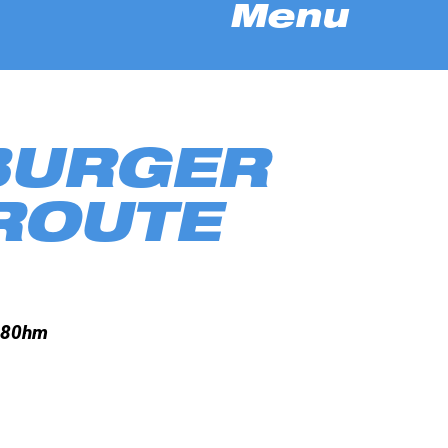
Menu
BURGER
ROUTE
380hm