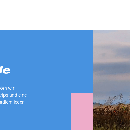
de
eten wir
rips und eine
adlern jeden