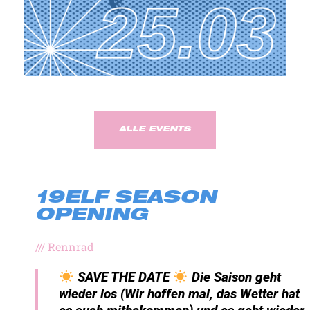
ALLE EVENTS
19ELF SEASON
OPENING
///
Rennrad
SAVE THE DATE
Die Saison geht
wieder los (Wir hoffen mal, das Wetter hat